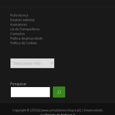
Ficha técnica
Estatuto editorial
Assinaturas
Lei da Transparência
Contactos
Política de privacidade
Política de Cookies
Arquivo
Pesquisar
Copyright © [2026] [www.jornaldemonchique.pt] | Desenvolvido
por
Revista de Notícias X