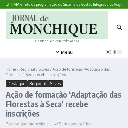
Ir para o conteúdo
ÚLTIMAS
Instrumento de programação do Sistema de Gestão Integrada de Fogos Rura
O amigo que o visita todos os dias
Menu
Home
/
Regional
/
Silves
/
Ação de formação ‘Adaptação das
Florestas à Seca’ recebe inscrições
Destaque
Regional
Silves
Ação de formação ‘Adaptação das
Florestas à Seca’ recebe
inscrições
Por
jornaldemonchique
Sem comentários