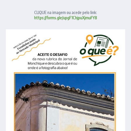
CLIQUE na imagem ou acede pelo link:
https://forms.gle/upgF1ChjpuXjmuFY8