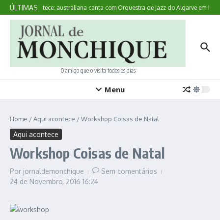
Ir para o conteúdo
ÚLTIMAS
Aqui Acontece: australiana canta com Orquestra de Jazz do Algarve em Mon
O amigo que o visita todos os dias
Menu
Home
/
Aqui acontece
/
Workshop Coisas de Natal
Aqui acontece
Workshop Coisas de Natal
Por
jornaldemonchique
Sem comentários
24 de Novembro, 2016
16:24