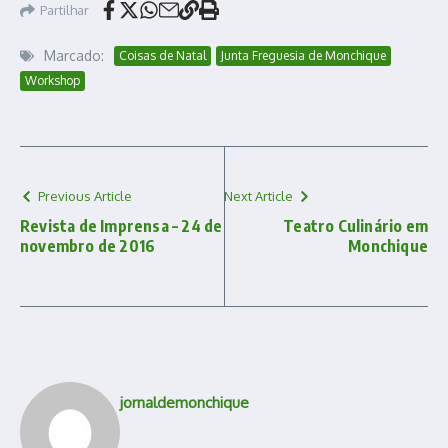
Partilhar
Marcado:
Coisas de Natal
Junta Freguesia de Monchique
Workshop
Previous Article
Next Article
Revista de Imprensa – 24 de
Teatro Culinário em
novembro de 2016
Monchique
jornaldemonchique