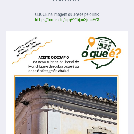
CLIQUE na imagem ou acede pelo link:
https://forms.gle/upgF1ChjpuXjmuFY8