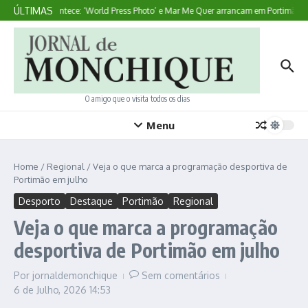
Ir para o conteúdo
ÚLTIMAS
Aqui Acontece: ‘World Press Photo’ e Mar Me Quer arrancam em Portimão
O amigo que o visita todos os dias
Menu
Home
/
Regional
/
Veja o que marca a programação desportiva de
Portimão em julho
Desporto
Destaque
Portimão
Regional
Veja o que marca a programação
desportiva de Portimão em julho
Por
jornaldemonchique
Sem comentários
6 de Julho, 2026
14:53