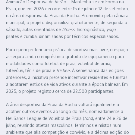
Animação Desportiva de Verão – Mantenha-se em Forma na
Praia, que em 2026 decorre entre 15 de julho e 12 de setembro,
na área desportiva da Praia da Rocha. Promovido pela câmara
municipal, o projeto disponibiliza gratuitamente, de segunda a
sábado, aulas orientadas de
fitness
, hidroginástica,
yoga
,
pilates e zumba, dinamizadas por técnicos especializados.
Para quem preferir uma prática desportiva mais livre, o espaço
assegura ainda o empréstimo gratuito de equipamento para
modalidades como futebol de praia, voleibol de praia,
futevólei, ténis de praia e
frisbee
. À semelhança das edições
anteriores, a iniciativa pretende incentivar residentes e turistas
a adotarem estilos de vida ativos durante a época balnear. Em
2025, o projeto registou cerca de 22.500 participantes.
A área desportiva da Praia da Rocha voltará igualmente a
acolher outros eventos ao longo do mês, nomeadamente a
HeliSands League de Voleibol de Praia (
foto
), entre 24 e 26 de
julho, reunindo atletas masculinos, femininos e mistos num
ambiente que alia competição e convívio, e a décima edição do