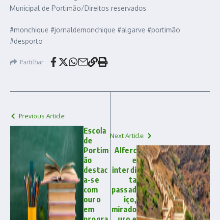
Municipal de Portimão/Direitos reservados
#monchique #jornaldemonchique #algarve #portimão
#desporto
Partilhar
Previous Article
Escola
Next Article
de
Portim
Alferc
ão
e
destac
interdi
a-se
ta
com
passad
ouro
iço,
em
mirado
progra
uro e