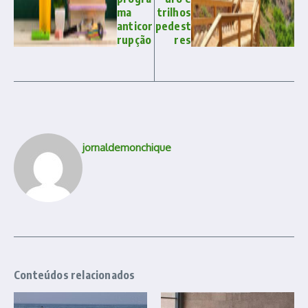
ma
trilhos
anticor
pedest
rupção
res
jornaldemonchique
Conteúdos relacionados