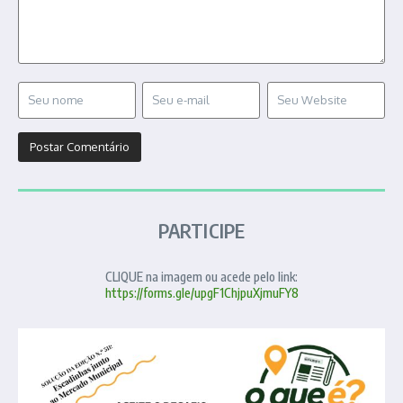
PARTICIPE
CLIQUE na imagem ou acede pelo link:
https://forms.gle/upgF1ChjpuXjmuFY8