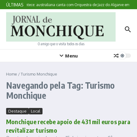
Ir para o conteúdo
ÚLTIMAS
Aqui Acontece: australiana canta com Orquestra de Jazz do Algarve em Mon
O amigo que o visita todos os dias
Menu
Home
/
Turismo Monchique
Navegando pela Tag: Turismo
Monchique
Destaque
Local
Monchique recebe apoio de 431 mil euros para
revitalizar turismo