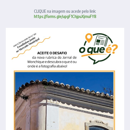
CLIQUE na imagem ou acede pelo link:
https://forms.gle/upgF1ChjpuXjmuFY8