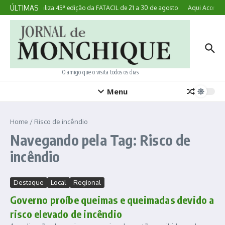
Ir para o conteúdo
ÚLTIMAS
Lagoa realiza 45ª edição da FATACIL de 21 a 30 de agosto
Aqui Acontece
O amigo que o visita todos os dias
Menu
Home
/
Risco de incêndio
Navegando pela Tag: Risco de
incêndio
Destaque
Local
Regional
Governo proíbe queimas e queimadas devido a
risco elevado de incêndio