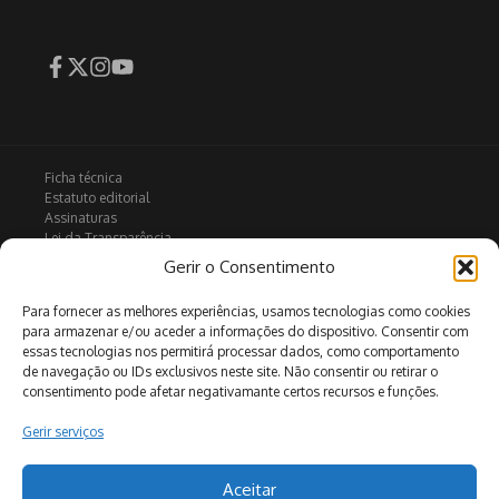
Ficha técnica
Estatuto editorial
Assinaturas
Lei da Transparência
Contactos
Gerir o Consentimento
Política de privacidade
Política de Cookies
Para fornecer as melhores experiências, usamos tecnologias como cookies
para armazenar e/ou aceder a informações do dispositivo. Consentir com
essas tecnologias nos permitirá processar dados, como comportamento
de navegação ou IDs exclusivos neste site. Não consentir ou retirar o
Arquivo
consentimento pode afetar negativamante certos recursos e funções.
Gerir serviços
Pesquisar
Aceitar