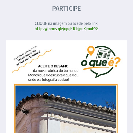
PARTICIPE
CLIQUE na imagem ou acede pelo link:
https://forms.gle/upgF1ChjpuXjmuFY8