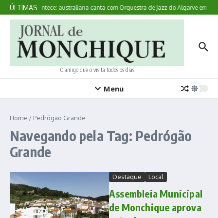
Ir para o conteúdo
ÚLTIMAS
Aqui Acontece: australiana canta com Orquestra de Jazz do Algarve em Mo
O amigo que o visita todos os dias
Menu
Home
/
Pedrógão Grande
Navegando pela Tag: Pedrógão
Grande
Destaque
Local
Assembleia Municipal
de Monchique aprova