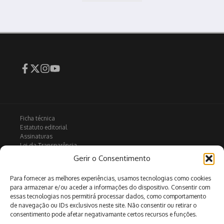
Ficha técnica
Estatuto editorial
Assinaturas
Lei da Transparência
Contactos
Gerir o Consentimento
Política de privacidade
Política de Cookies
Para fornecer as melhores experiências, usamos tecnologias como cookies
para armazenar e/ou aceder a informações do dispositivo. Consentir com
essas tecnologias nos permitirá processar dados, como comportamento
de navegação ou IDs exclusivos neste site. Não consentir ou retirar o
Arquivo
consentimento pode afetar negativamante certos recursos e funções.