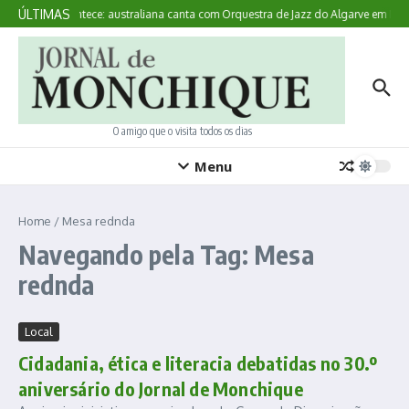
Ir para o conteúdo
ÚLTIMAS
Aqui Acontece: australiana canta com Orquestra de Jazz do Algarve em Mon
O amigo que o visita todos os dias
Menu
Home
/
Mesa rednda
Navegando pela Tag: Mesa
rednda
Local
Cidadania, ética e literacia debatidas no 30.º
aniversário do Jornal de Monchique