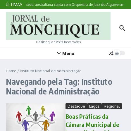
Ir para o conteúdo
ÚLTIMAS
Aqui Acontece: australiana canta com Orquestra de Jazz do Algarve em Mo
O amigo que o visita todos os dias
Menu
Home
/
Instituto Nacional de Administração
Navegando pela Tag: Instituto
Nacional de Administração
Destaque
Lagos
Regional
Boas Práticas da
Câmara Municipal de