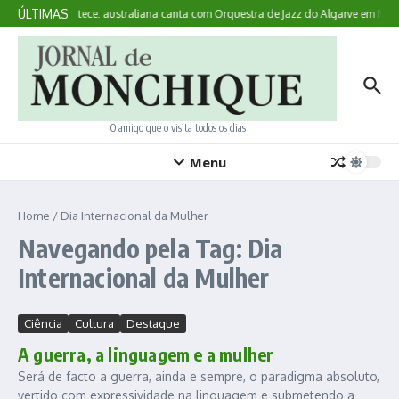
Ir para o conteúdo
ÚLTIMAS
Aqui Acontece: australiana canta com Orquestra de Jazz do Algarve em Mon
O amigo que o visita todos os dias
Menu
Home
/
Dia Internacional da Mulher
Navegando pela Tag: Dia
Internacional da Mulher
Ciência
Cultura
Destaque
A guerra, a linguagem e a mulher
Será de facto a guerra, ainda e sempre, o paradigma absoluto,
vertido com expressividade na linguagem e submetendo a