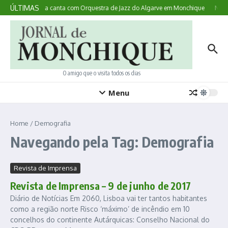
Ir para o conteúdo
ÚLTIMAS
tece: australiana canta com Orquestra de Jazz do Algarve em Monchique
Noite
O amigo que o visita todos os dias
Menu
Home
/
Demografia
Navegando pela Tag: Demografia
Revista de Imprensa
Revista de Imprensa – 9 de junho de 2017
Diário de Notícias Em 2060, Lisboa vai ter tantos habitantes
como a região norte Risco ‘máximo’ de incêndio em 10
concelhos do continente Autárquicas: Conselho Nacional do