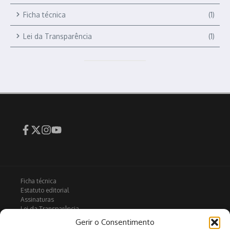
Ficha técnica
(1)
Lei da Transparência
(1)
Ficha técnica
Estatuto editorial
Assinaturas
Lei da Transparência
Contactos
Gerir o Consentimento
Política de privacidade