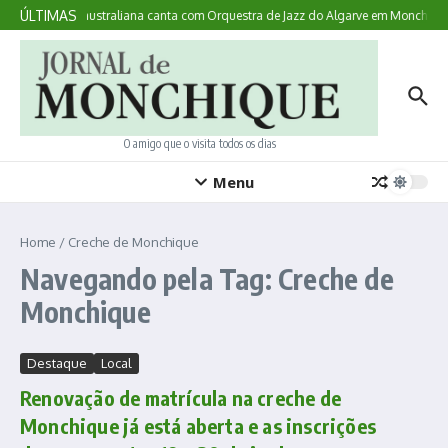
Ir para o conteúdo
ÚLTIMAS
qui Acontece: australiana canta com Orquestra de Jazz do Algarve em Monchique
O amigo que o visita todos os dias
Menu
Home
/
Creche de Monchique
Navegando pela Tag: Creche de
Monchique
Destaque
Local
Renovação de matrícula na creche de
Monchique já está aberta e as inscrições