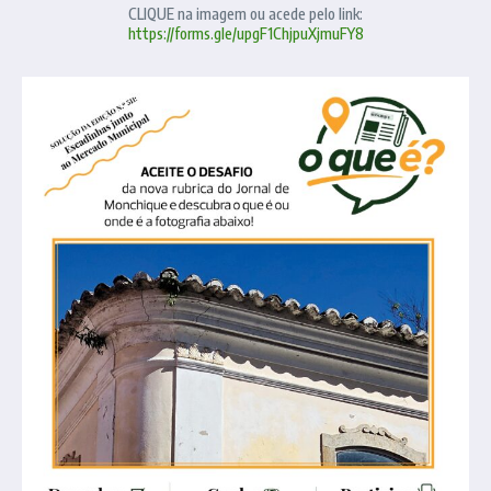
CLIQUE na imagem ou acede pelo link:
https://forms.gle/upgF1ChjpuXjmuFY8