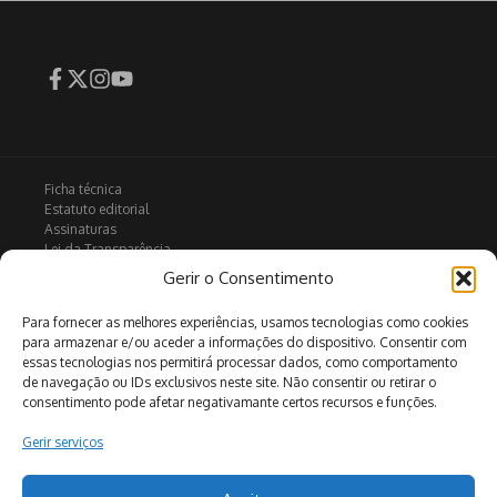
Ficha técnica
Estatuto editorial
Assinaturas
Lei da Transparência
Contactos
Gerir o Consentimento
Política de privacidade
Política de Cookies
Para fornecer as melhores experiências, usamos tecnologias como cookies
para armazenar e/ou aceder a informações do dispositivo. Consentir com
essas tecnologias nos permitirá processar dados, como comportamento
de navegação ou IDs exclusivos neste site. Não consentir ou retirar o
Arquivo
consentimento pode afetar negativamante certos recursos e funções.
Gerir serviços
Pesquisar