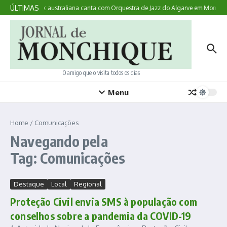
Ir para o conteúdo
ÚLTIMAS
Aqui Acontece: australiana canta com Orquestra de Jazz do Algarve em Monchiq
O amigo que o visita todos os dias
Menu
Home
/
Comunicações
Navegando pela
Tag: Comunicações
Destaque
Local
Regional
Proteção Civil envia SMS à população com
conselhos sobre a pandemia da COVID-19