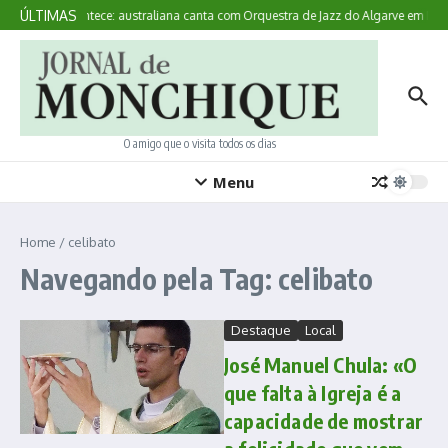
Ir para o conteúdo
ÚLTIMAS
Aqui Acontece: australiana canta com Orquestra de Jazz do Algarve em Mon
O amigo que o visita todos os dias
Menu
Home
/
celibato
Navegando pela Tag: celibato
Destaque
Local
José Manuel Chula: «O
que falta à Igreja é a
capacidade de mostrar