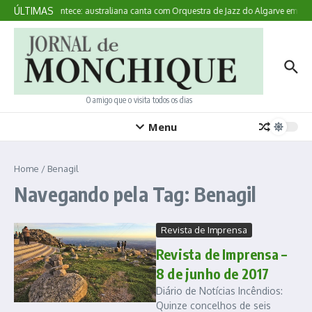
Ir para o conteúdo
ÚLTIMAS
Aqui Acontece: australiana canta com Orquestra de Jazz do Algarve em Mo
O amigo que o visita todos os dias
Menu
Home
/
Benagil
Navegando pela Tag: Benagil
Revista de Imprensa
Revista de Imprensa –
8 de junho de 2017
Diário de Notícias Incêndios:
Quinze concelhos de seis