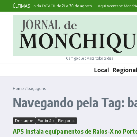
Ir para o conteúdo
ÚLTIMAS
ealiza 45ª edição da FATACIL de 21 a 30 de agosto
Aqui Acontece: Monchique 
O amigo que o visita todos os dias
Local
Regiona
Home
/
bagagens
Navegando pela Tag: 
Destaque
Portimão
Regional
APS instala equipamentos de Raios-X no Port