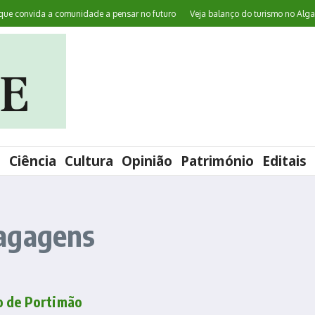
convida a comunidade a pensar no futuro
Veja balanço do turismo no Algarve 
l
Ciência
Cultura
Opinião
Património
Editais
bagagens
o de Portimão