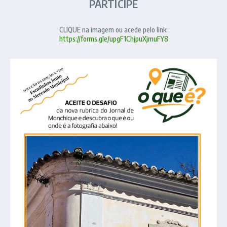
PARTICIPE
CLIQUE na imagem ou acede pelo link:
https://forms.gle/upgF1ChjpuXjmuFY8