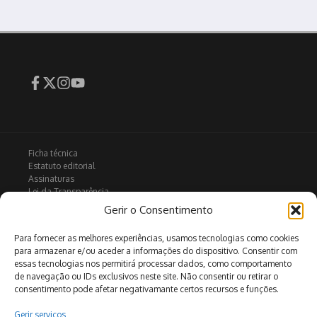
Ficha técnica
Estatuto editorial
Assinaturas
Lei da Transparência
Contactos
Gerir o Consentimento
Política de privacidade
Política de Cookies
Para fornecer as melhores experiências, usamos tecnologias como cookies
para armazenar e/ou aceder a informações do dispositivo. Consentir com
essas tecnologias nos permitirá processar dados, como comportamento
de navegação ou IDs exclusivos neste site. Não consentir ou retirar o
Arquivo
consentimento pode afetar negativamante certos recursos e funções.
Gerir serviços