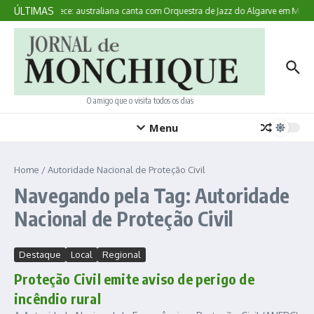
Ir para o conteúdo
ÚLTIMAS
Aqui Acontece: australiana canta com Orquestra de Jazz do Algarve em Monc
O amigo que o visita todos os dias
Menu
Home
/
Autoridade Nacional de Proteção Civil
Navegando pela Tag: Autoridade
Nacional de Proteção Civil
Destaque
Local
Regional
Proteção Civil emite aviso de perigo de
incêndio rural