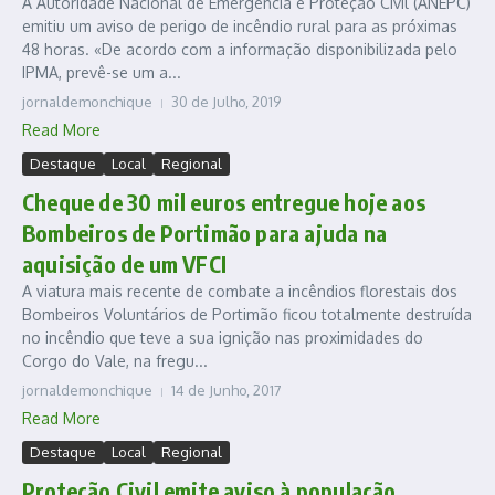
A Autoridade Nacional de Emergência e Proteção Civil (ANEPC)
emitiu um aviso de perigo de incêndio rural para as próximas
48 horas. «De acordo com a informação disponibilizada pelo
IPMA, prevê-se um a...
jornaldemonchique
30 de Julho, 2019
Read More
Destaque
Local
Regional
Cheque de 30 mil euros entregue hoje aos
Bombeiros de Portimão para ajuda na
aquisição de um VFCI
A viatura mais recente de combate a incêndios florestais dos
Bombeiros Voluntários de Portimão ficou totalmente destruída
no incêndio que teve a sua ignição nas proximidades do
Corgo do Vale, na fregu...
jornaldemonchique
14 de Junho, 2017
Read More
Destaque
Local
Regional
Proteção Civil emite aviso à população