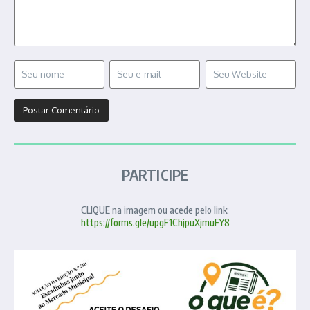
PARTICIPE
CLIQUE na imagem ou acede pelo link:
https://forms.gle/upgF1ChjpuXjmuFY8