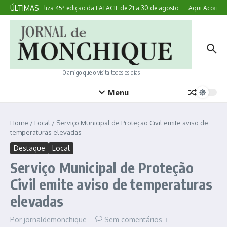
Ir para o conteúdo
ÚLTIMAS
Lagoa realiza 45ª edição da FATACIL de 21 a 30 de agosto
Aqui Acontece:
O amigo que o visita todos os dias
Menu
Home
/
Local
/
Serviço Municipal de Proteção Civil emite aviso de
temperaturas elevadas
Destaque
Local
Serviço Municipal de Proteção
Civil emite aviso de temperaturas
elevadas
Por
jornaldemonchique
Sem comentários