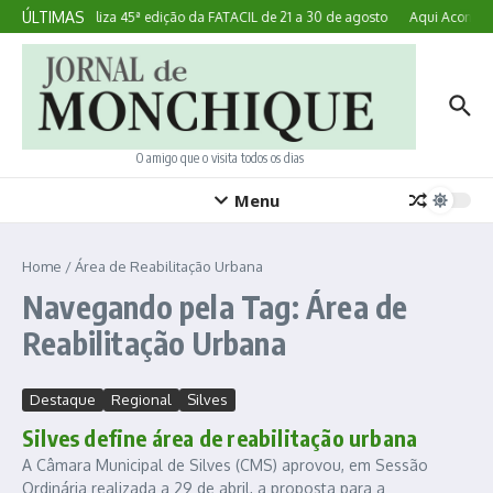
Ir para o conteúdo
ÚLTIMAS
Lagoa realiza 45ª edição da FATACIL de 21 a 30 de agosto
Aqui Acontece
O amigo que o visita todos os dias
Menu
Home
/
Área de Reabilitação Urbana
Navegando pela Tag: Área de
Reabilitação Urbana
Destaque
Regional
Silves
Silves define área de reabilitação urbana
A Câmara Municipal de Silves (CMS) aprovou, em Sessão
Ordinária realizada a 29 de abril, a proposta para a