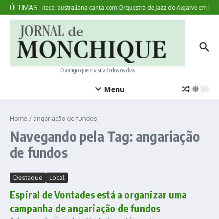
Ir para o conteúdo
ÚLTIMAS
Aqui Acontece: australiana canta com Orquestra de Jazz do Algarve em Mon
O amigo que o visita todos os dias
Menu
Home
/
angariação de fundos
Navegando pela Tag: angariação
de fundos
Destaque
Local
Espiral de Vontades está a organizar uma
campanha de angariação de fundos