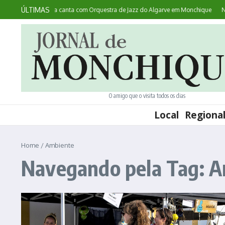
Ir para o conteúdo
ÚLTIMAS
ece: australiana canta com Orquestra de Jazz do Algarve em Monchique
Noites
O amigo que o visita todos os dias
Local
Regiona
Home
/
Ambiente
Navegando pela Tag: 