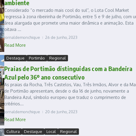
ambiente
Considerado “o mercado mais cool do sul”, o Lota Cool Market
regressa à zona ribeirinha de Portimão, entre 5 e 9 de julho, com 
área alargada que promete uma maior dinâmica e animação. Esta
oitava ...
jornaldemonchique
26 de Junho, 2023
Read More
Destaque
Portimão
Regional
Praias de Portimão distinguidas com a Bandeira
Azul pelo 36º ano consecutivo
As praias da Rocha, Três Castelos, Vau, Três Irmãos, Alvor e da Ma
de Portimão apresentam, desde o dia 16 de junho, novamente a
Bandeira Azul, símbolo europeu que traduz o cumprimento de
critérios...
jornaldemonchique
20 de Junho, 2023
Read More
Cultura
Destaque
Local
Regional