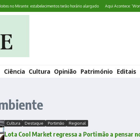
 no Mirante: estabelecimentos terão horário alargado
Aqui Acontece: ‘World Pr
l
Ciência
Cultura
Opinião
Património
Editais
Ambiente
Cultura
Destaque
Portimão
Regional
Lota Cool Market regressa a Portimão a pensar n