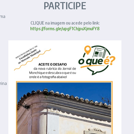
PARTICIPE
uma
CLIQUE na imagem ou acede pelo link:
https://forms.gle/upgF1ChjpuXjmuFY8
rina