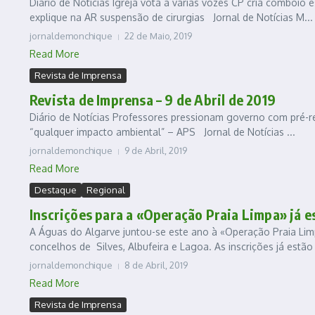
Diário de Notícias Igreja vota a várias vozes CP cria comboio
explique na AR suspensão de cirurgias Jornal de Notícias M...
jornaldemonchique
22 de Maio, 2019
Read More
Revista de Imprensa
Revista de Imprensa – 9 de Abril de 2019
Diário de Notícias Professores pressionam governo com pré-
“qualquer impacto ambiental” – APS Jornal de Notícias ...
jornaldemonchique
9 de Abril, 2019
Read More
Destaque
Regional
Inscrições para a «Operação Praia Limpa» já e
A Águas do Algarve juntou-se este ano à «Operação Praia Lim
concelhos de Silves, Albufeira e Lagoa. As inscrições já estão 
jornaldemonchique
8 de Abril, 2019
Read More
Revista de Imprensa