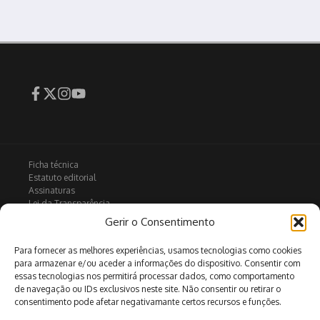
Ficha técnica
Estatuto editorial
Assinaturas
Lei da Transparência
Contactos
Gerir o Consentimento
Política de privacidade
Política de Cookies
Para fornecer as melhores experiências, usamos tecnologias como cookies
para armazenar e/ou aceder a informações do dispositivo. Consentir com
essas tecnologias nos permitirá processar dados, como comportamento
de navegação ou IDs exclusivos neste site. Não consentir ou retirar o
Arquivo
consentimento pode afetar negativamante certos recursos e funções.