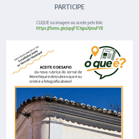
PARTICIPE
CLIQUE na imagem ou acede pelo link:
https://forms.gle/upgF1ChjpuXjmuFY8