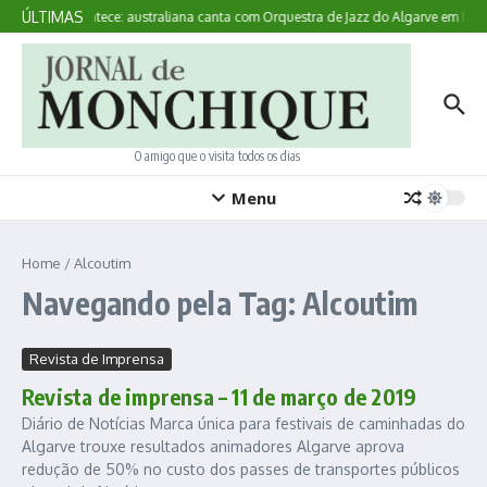
Ir para o conteúdo
ÚLTIMAS
Aqui Acontece: australiana canta com Orquestra de Jazz do Algarve em Mon
O amigo que o visita todos os dias
Menu
Home
/
Alcoutim
Navegando pela Tag: Alcoutim
Revista de Imprensa
Revista de imprensa – 11 de março de 2019
Diário de Notícias Marca única para festivais de caminhadas do
Algarve trouxe resultados animadores Algarve aprova
redução de 50% no custo dos passes de transportes públicos