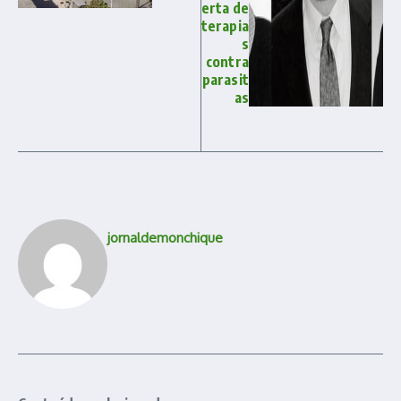
erta de
terapia
s
contra
parasit
as
jornaldemonchique