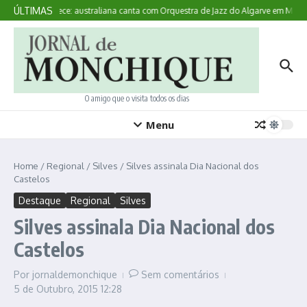
Ir para o conteúdo
ÚLTIMAS
Aqui Acontece: australiana canta com Orquestra de Jazz do Algarve em Monch
O amigo que o visita todos os dias
Menu
Home
/
Regional
/
Silves
/
Silves assinala Dia Nacional dos
Castelos
Destaque
Regional
Silves
Silves assinala Dia Nacional dos
Castelos
Por
jornaldemonchique
Sem comentários
5 de Outubro, 2015
12:28