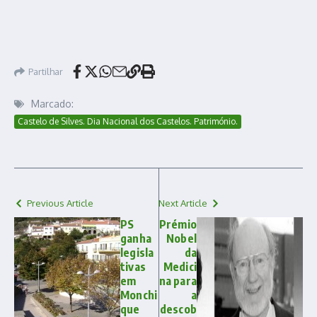
Partilhar
Marcado:
Castelo de Silves. Dia Nacional dos Castelos. Património.
Previous Article
Next Article
PS
Prémio
ganha
Nobel
legisla
da
tivas
Medici
em
na para
Monchi
a
que
descob