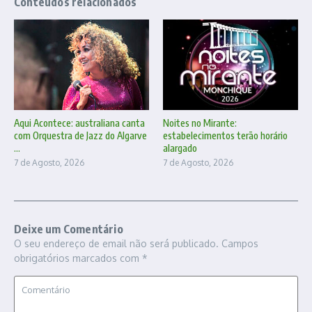
Conteúdos relacionados
Aqui Acontece: australiana canta
Noites no Mirante:
com Orquestra de Jazz do Algarve
estabelecimentos terão horário
...
alargado
7 de Agosto, 2026
7 de Agosto, 2026
Deixe um Comentário
O seu endereço de email não será publicado.
Campos
obrigatórios marcados com
*