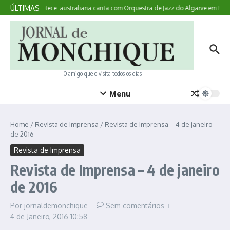
Ir para o conteúdo
ÚLTIMAS
Aqui Acontece: australiana canta com Orquestra de Jazz do Algarve em Mon
O amigo que o visita todos os dias
Menu
Home
/
Revista de Imprensa
/
Revista de Imprensa – 4 de janeiro
de 2016
Revista de Imprensa
Revista de Imprensa – 4 de janeiro
de 2016
Por
jornaldemonchique
Sem comentários
4 de Janeiro, 2016
10:58