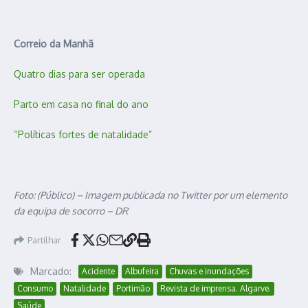
Correio da Manhã
Quatro dias para ser operada
Parto em casa no final do ano
“Políticas fortes de natalidade”
Foto: (Público) – Imagem publicada no Twitter por um elemento
da equipa de socorro – DR
Partilhar
Marcado:
Acidente
Albufeira
Chuvas e inundações
Consumo
Natalidade
Portimão
Revista de imprensa. Algarve.
Saúde