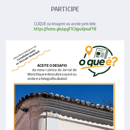
PARTICIPE
CLIQUE na imagem ou acede pelo link:
https://forms.gle/upgF1ChjpuXjmuFY8