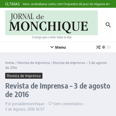
Ir para o conteúdo
ÚLTIMAS
Aqui Acontece: australiana canta com Orquestra de Jazz do Algarve em Mon
O amigo que o visita todos os dias
Menu
Home
/
Revista de Imprensa
/
Revista de Imprensa – 3 de agosto
de 2016
Revista de Imprensa
Revista de Imprensa – 3 de agosto
de 2016
Por
jornaldemonchique
Sem comentários
3 de Agosto, 2016
10:57