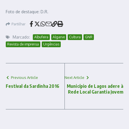
Foto de destaque: D.R.
Partilhar
Marcado:
Albufeira
Algarve
Cultura
GNR
Revista de imprensa
Urgências
Previous Article
Next Article
Festival da Sardinha 2016
Município de Lagos adere à
Rede Local Garantia Jovem