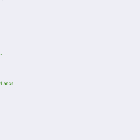
”
 4 anos