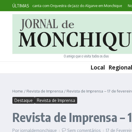
Ir para o conteúdo
ÚLTIMAS
e: australiana canta com Orquestra de Jazz do Algarve em Monchique
Noites n
O amigo que o visita todos os dias
Local
Regiona
Home
/
Revista de Imprensa
/
Revista de Imprensa – 17 de fevereir
Destaque
Revista de Imprensa
Revista de Imprensa – 1
Por
jornaldemonchique
Sem comentários
17 de Feverei