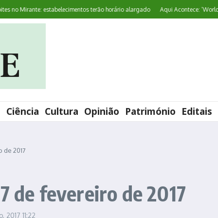
o Mirante: estabelecimentos terão horário alargado
Aqui Acontece: ‘World Pres
l
Ciência
Cultura
Opinião
Património
Editais
o de 2017
7 de fevereiro de 2017
ro, 2017
11:22