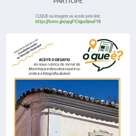
PARTICIPE
CLIQUE na imagem ou acede pelo link:
https://forms.gle/upgF1ChjpuXjmuFY8