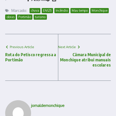
Marcado:
chuva
EN125
Incêndio
Mau tempo
Monchique
obras
Portimão
turismo
Previous Article
Next Article
Rota do Petisco regressa a
Câmara Municipal de
Portimão
Monchique atribui manuais
escolares
jornaldemonchique