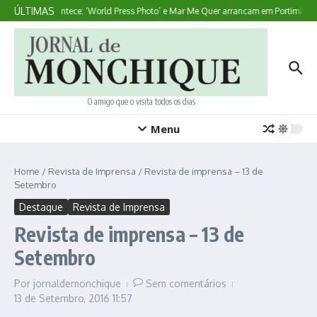
Ir para o conteúdo
ÚLTIMAS
Aqui Acontece: ‘World Press Photo’ e Mar Me Quer arrancam em Portimão
O amigo que o visita todos os dias
Menu
Home
/
Revista de Imprensa
/
Revista de imprensa – 13 de
Setembro
Destaque
Revista de Imprensa
Revista de imprensa – 13 de
Setembro
Por
jornaldemonchique
Sem comentários
13 de Setembro, 2016
11:57