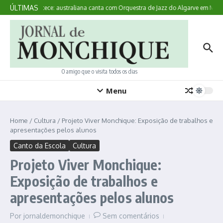
Ir para o conteúdo
ÚLTIMAS
Aqui Acontece: australiana canta com Orquestra de Jazz do Algarve em Monc
O amigo que o visita todos os dias
Menu
Home
/
Cultura
/
Projeto Viver Monchique: Exposição de trabalhos e
apresentações pelos alunos
Canto da Escola
Cultura
Projeto Viver Monchique:
Exposição de trabalhos e
apresentações pelos alunos
Por
jornaldemonchique
Sem comentários