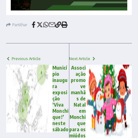
Partilhar
Previous Article
Next Article
Municí
Associ
pio
ação
inaugu
promo
ra
ve
exposi
manhã
ção
s de
‘Viva
Natal
Monchi
em
que!’
Monchi
neste
que
sábado
para os
miúdos