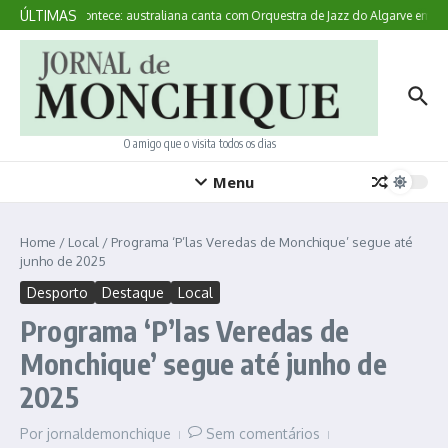
Ir para o conteúdo
ÚLTIMAS
Aqui Acontece: australiana canta com Orquestra de Jazz do Algarve em Mo
O amigo que o visita todos os dias
Menu
Home
/
Local
/
Programa ‘P’las Veredas de Monchique’ segue até
junho de 2025
Desporto
Destaque
Local
Programa ‘P’las Veredas de
Monchique’ segue até junho de
2025
Por
jornaldemonchique
Sem comentários