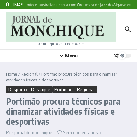
Ir para o conteúdo
ÚLTIMAS
Aqui Acontece: australiana canta com Orquestra de Jazz do Algarve em M
O amigo que o visita todos os dias
Menu
Home
/
Regional
/
Portimão procura técnicos para dinamizar
atividades físicas e desportivas
Desporto
Destaque
Portimão
Regional
Portimão procura técnicos para
dinamizar atividades físicas e
desportivas
Por
jornaldemonchique
Sem comentários