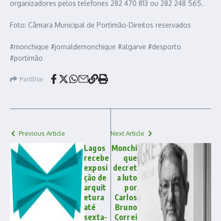
organizadores pelos telefones 282 470 813 ou 282 248 565.
Foto: Câmara Municipal de Portimão-Direitos reservados
#monchique #jornaldemonchique #algarve #desporto
#portimão
Partilhar
Previous Article
Next Article
Lagos
Monchi
recebe
que
exposi
decret
ção de
a luto
arquit
por
etura
Carlos
até
Bruno
sexta-
Correi