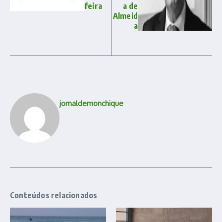
feira
a de
Almeid
a
jornaldemonchique
Conteúdos relacionados