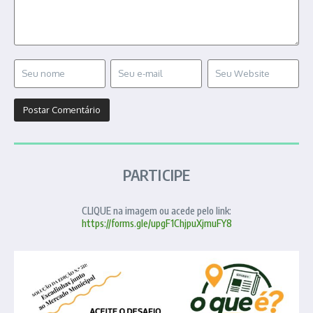
PARTICIPE
CLIQUE na imagem ou acede pelo link:
https://forms.gle/upgF1ChjpuXjmuFY8