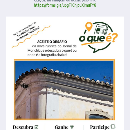
https://forms.gle/upgF1ChjpuXjmuFY8