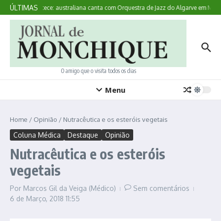
Ir para o conteúdo
ÚLTIMAS
Aqui Acontece: australiana canta com Orquestra de Jazz do Algarve em Monc
O amigo que o visita todos os dias
Menu
Home
/
Opinião
/
Nutracêutica e os esteróis vegetais
Coluna Médica
Destaque
Opinião
Nutracêutica e os esteróis
vegetais
Por
Marcos Gil da Veiga (Médico)
Sem comentários
6 de Março, 2018
11:55