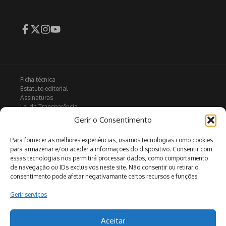
Ficha técnica
Estatuto editorial
Assinaturas
Lei da Transparência
Contactos
Gerir o Consentimento
Política de privacidade
Política de Cookies
Para fornecer as melhores experiências, usamos tecnologias como cookies
para armazenar e/ou aceder a informações do dispositivo. Consentir com
essas tecnologias nos permitirá processar dados, como comportamento
de navegação ou IDs exclusivos neste site. Não consentir ou retirar o
Arquivo
consentimento pode afetar negativamante certos recursos e funções.
Gerir serviços
Pesquisar
Aceitar