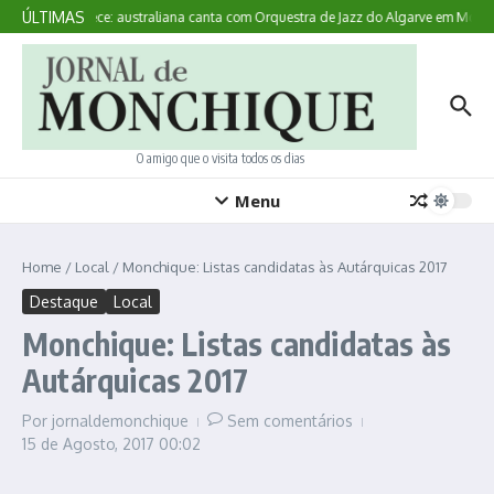
Ir para o conteúdo
ÚLTIMAS
Aqui Acontece: australiana canta com Orquestra de Jazz do Algarve em Monchi
O amigo que o visita todos os dias
Menu
Home
/
Local
/
Monchique: Listas candidatas às Autárquicas 2017
Destaque
Local
Monchique: Listas candidatas às
Autárquicas 2017
Por
jornaldemonchique
Sem comentários
15 de Agosto, 2017
00:02