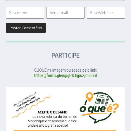
PARTICIPE
CLIQUE na imagem ou acede pelo link:
https://forms.gle/upgF1ChjpuXjmuFY8