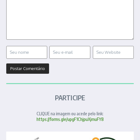
PARTICIPE
CLIQUE na imagem ou acede pelo link:
https://forms.gle/upgF1ChjpuXjmuFY8