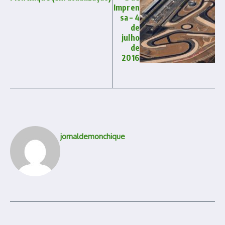
Impren
sa – 4
de
julho
de
2016
jornaldemonchique