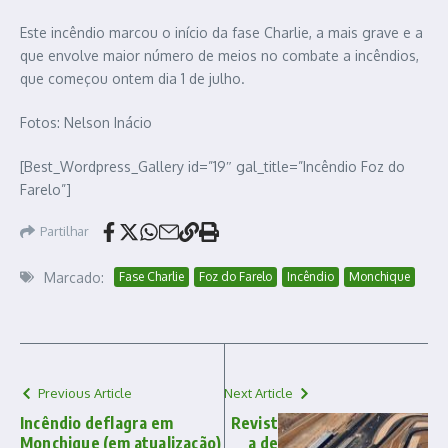
Este incêndio marcou o início da fase Charlie, a mais grave e a
que envolve maior número de meios no combate a incêndios,
que começou ontem dia 1 de julho.
Fotos: Nelson Inácio
[Best_Wordpress_Gallery id=”19″ gal_title=”Incêndio Foz do
Farelo”]
Partilhar
Marcado:
Fase Charlie
Foz do Farelo
Incêndio
Monchique
Previous Article
Next Article
Incêndio deflagra em
Revist
Monchique (em atualização)
a de