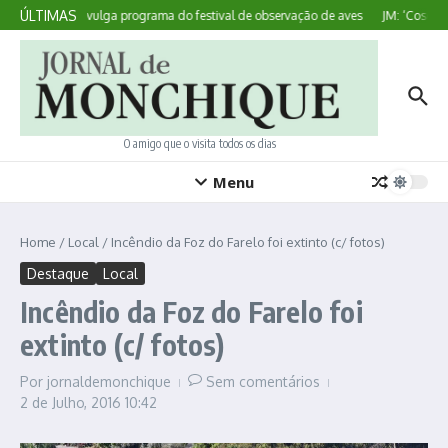
Ir para o conteúdo
ÚLTIMAS
Sagres divulga programa do festival de observação de aves
JM: ‘Cosedura
O amigo que o visita todos os dias
Menu
Home
/
Local
/
Incêndio da Foz do Farelo foi extinto (c/ fotos)
Destaque
Local
Incêndio da Foz do Farelo foi
extinto (c/ fotos)
Por
jornaldemonchique
Sem comentários
2 de Julho, 2016
10:42