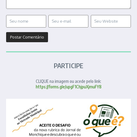
PARTICIPE
CLIQUE na imagem ou acede pelo link:
https://forms.gle/upgF1ChjpuXjmuFY8