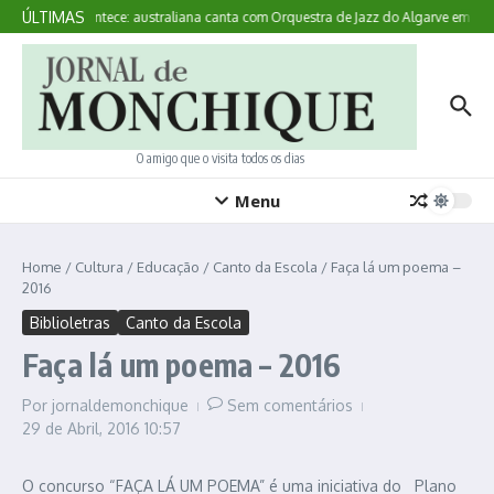
Ir para o conteúdo
ÚLTIMAS
Aqui Acontece: australiana canta com Orquestra de Jazz do Algarve em Mon
O amigo que o visita todos os dias
Menu
Home
/
Cultura
/
Educação
/
Canto da Escola
/
Faça lá um poema –
2016
Biblioletras
Canto da Escola
Faça lá um poema – 2016
Por
jornaldemonchique
Sem comentários
29 de Abril, 2016
10:57
O concurso “FAÇA LÁ UM POEMA” é uma iniciativa do Plano