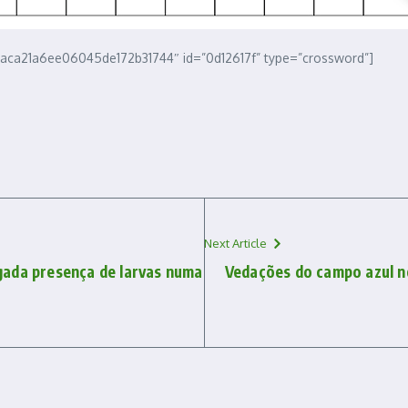
ca21a6ee06045de172b31744″ id=”0d12617f” type=”crossword”]
Next Article
gada presença de larvas numa
Vedações do campo azul no
a