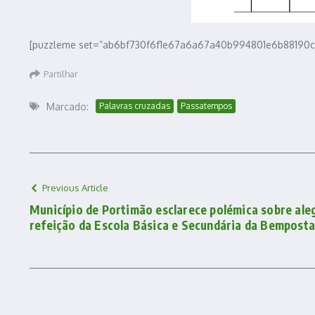
[puzzleme set=”ab6bf730f6f1e67a6a67a40b994801e6b88190ca
Partilhar
Marcado:
Palavras cruzadas
Passatempos
Previous Article
Município de Portimão esclarece polémica sobre ale
refeição da Escola Básica e Secundária da Bempost