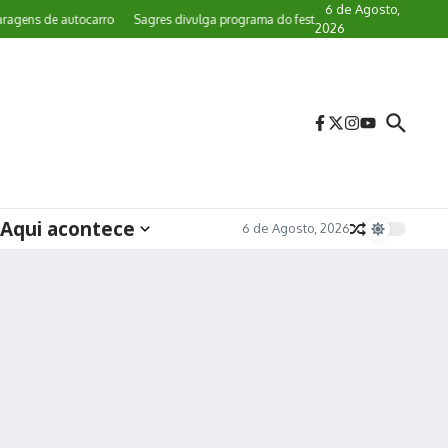
6 de Agosto,
ns de autocarro
Sagres divulga programa do festival de observação de aves
2026
Aqui acontece
6 de Agosto, 2026