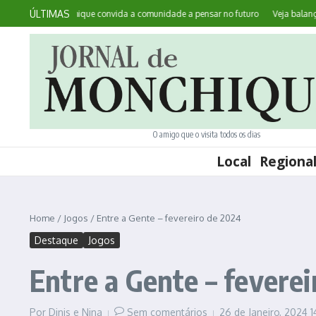
Ir para o conteúdo
ÚLTIMAS
ontece: Monchique convida a comunidade a pensar no futuro
Veja balanço do 
O amigo que o visita todos os dias
Local
Regiona
Home
/
Jogos
/
Entre a Gente – fevereiro de 2024
Destaque
Jogos
Entre a Gente – fevere
Por
Dinis e Nina
Sem comentários
26 de Janeiro, 2024
1