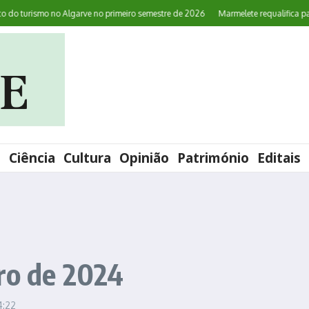
turismo no Algarve no primeiro semestre de 2026
Marmelete requalifica parage
l
Ciência
Cultura
Opinião
Património
Editais
iro de 2024
4:22