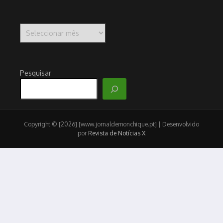
Arquivo
Pesquisar
Copyright © [2026] [www.jornaldemonchique.pt] | Desenvolvido
por
Revista de Notícias X