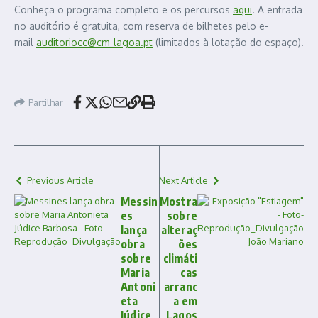
Conheça o programa completo e os percursos
aqui
. A entrada
no auditório é gratuita, com reserva de bilhetes pelo e-
mail
auditoriocc@cm-lagoa.pt
(limitados à lotação do espaço).
Partilhar
Previous Article
Next Article
Messin
Mostra
es
sobre
lança
alteraç
obra
ões
sobre
climáti
Maria
cas
Antoni
arranc
eta
a em
Júdice
Lagos