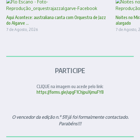
Aqui Acontece: australiana canta com Orquestra de Jazz
Noites no Mir
do Algarve ...
alargado
7 de Agosto, 2026
7 de Agosto, 
PARTICIPE
CLIQUE na imagem ou acede pelo link:
https://forms.gle/upgF1ChjpuXjmuFY8
O vencedor da edição n.º 511 já foi formalmente contactado.
Parabéns!!!