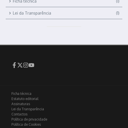
Ficha técnica
(1)
Lei da Transparência
(1)
Ficha técnica
Estatuto editorial
Assinaturas
Lei da Transparência
Contactos
Política de privacidade
Política de Cookies