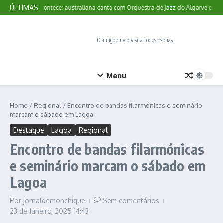
Ir para o conteúdo
ÚLTIMAS
Aqui Acontece: australiana canta com Orquestra de Jazz do Algarve em M
O amigo que o visita todos os dias
Menu
Home
/
Regional
/
Encontro de bandas filarmónicas e seminário
marcam o sábado em Lagoa
Destaque
Lagoa
Regional
Encontro de bandas filarmónicas
e seminário marcam o sábado em
Lagoa
Por
jornaldemonchique
Sem comentários
23 de Janeiro, 2025
14:43