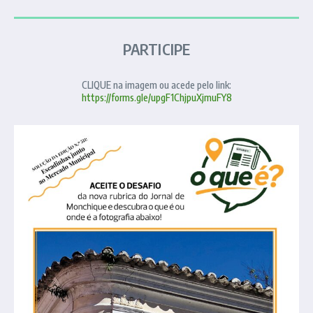
PARTICIPE
CLIQUE na imagem ou acede pelo link:
https://forms.gle/upgF1ChjpuXjmuFY8