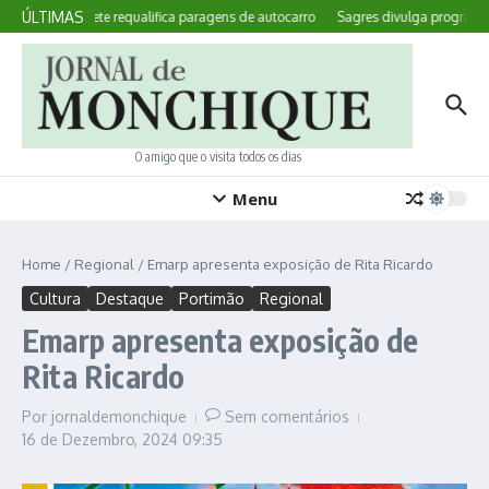
Ir para o conteúdo
ÚLTIMAS
Marmelete requalifica paragens de autocarro
Sagres divulga programa d
O amigo que o visita todos os dias
Menu
Home
/
Regional
/
Emarp apresenta exposição de Rita Ricardo
Cultura
Destaque
Portimão
Regional
Emarp apresenta exposição de
Rita Ricardo
Por
jornaldemonchique
Sem comentários
16 de Dezembro, 2024
09:35