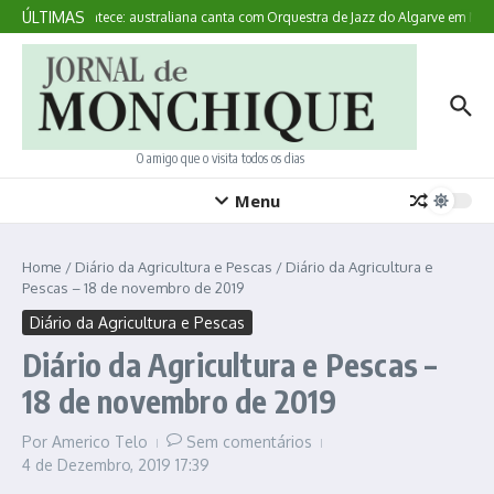
Ir para o conteúdo
ÚLTIMAS
Aqui Acontece: australiana canta com Orquestra de Jazz do Algarve em Mon
O amigo que o visita todos os dias
Menu
Home
/
Diário da Agricultura e Pescas
/
Diário da Agricultura e
Pescas – 18 de novembro de 2019
Diário da Agricultura e Pescas
Diário da Agricultura e Pescas –
18 de novembro de 2019
Por
Americo Telo
Sem comentários
4 de Dezembro, 2019
17:39