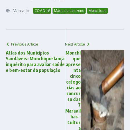
Marcado:
COVID-19
Máquina de ozono
Monchique
Previous Article
Next Article
Atlas dos Municípios
Monchi
Saudáveis: Monchique lança
que
inquérito para avaliar saúde
aprese
e bem-estar da população
nta
cinco
catego
rias ao
concur
so das
7
Maravil
has –
Cultur
a