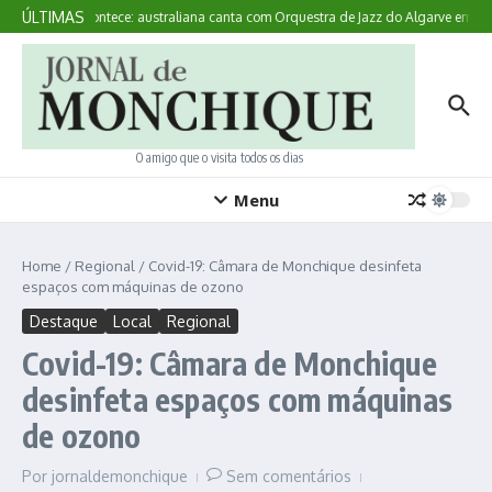
Ir para o conteúdo
ÚLTIMAS
Aqui Acontece: australiana canta com Orquestra de Jazz do Algarve em Mo
O amigo que o visita todos os dias
Menu
Home
/
Regional
/
Covid-19: Câmara de Monchique desinfeta
espaços com máquinas de ozono
Destaque
Local
Regional
Covid-19: Câmara de Monchique
desinfeta espaços com máquinas
de ozono
Por
jornaldemonchique
Sem comentários