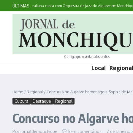
Ir para o conteúdo
ÚLTIMAS
Acontece: australiana canta com Orquestra de Jazz do Algarve em Monchique
O amigo que o visita todos os dias
Local
Regiona
Home
/
Regional
/
Concurso no Algarve homenageia Sophia de Me
Cultura
Destaque
Regional
Concurso no Algarve h
Por
jornaldemonchique
Sem comentários
7 de Janeiro,