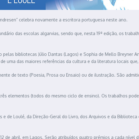
Andresen” celebra novamente a escritora portuguesa neste ano.
ecundário das escolas algarvias, sendo que, nesta 19ª edição, os trab
elas bibliotecas Júlio Dantas (Lagos) e Sophia de Mello Breyner Andr
de uma das maiores referências da cultura e da literatura locais que,
te de texto (Poesia, Prosa ou Ensaio) ou de ilustração. São admitido
rês elementos (todos do mesmo ciclo de ensino). Os trabalhos pode
os e de Loulé, da Direção-Geral do Livro, dos Arquivos e da Bibliote
2 de abril, em Lagos. Serão atribuídos quatro prémios a cada nível de