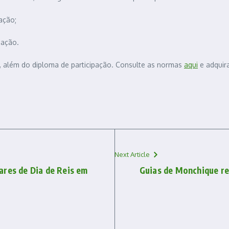
ação;
pação.
os, além do diploma de participação. Consulte as normas
aqui
e adquir
Next Article
ares de Dia de Reis em
Guias de Monchique r