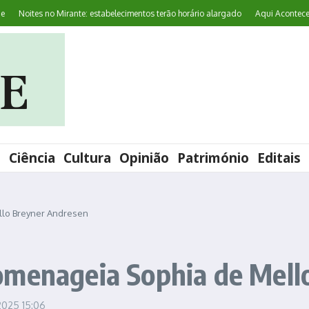
Noites no Mirante: estabelecimentos terão horário alargado
Aqui Acontece: ‘Wo
l
Ciência
Cultura
Opinião
Património
Editais
llo Breyner Andresen
omenageia Sophia de Mell
 2025
15:06