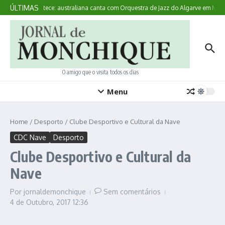
Ir para o conteúdo
ÚLTIMAS
Aqui Acontece: australiana canta com Orquestra de Jazz do Algarve em Monc
O amigo que o visita todos os dias
Menu
Home
/
Desporto
/
Clube Desportivo e Cultural da Nave
CDC Nave
Desporto
Clube Desportivo e Cultural da
Nave
Por
jornaldemonchique
Sem comentários
4 de Outubro, 2017
12:36