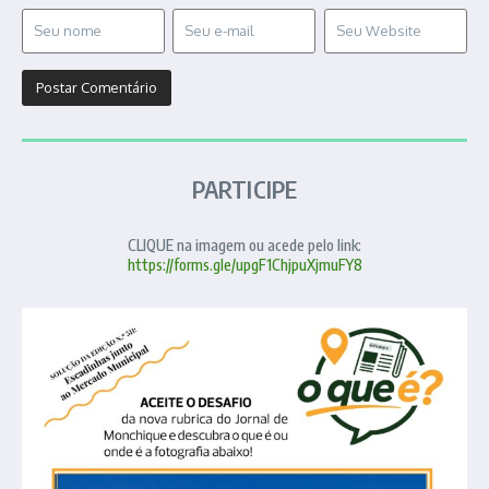
PARTICIPE
CLIQUE na imagem ou acede pelo link:
https://forms.gle/upgF1ChjpuXjmuFY8