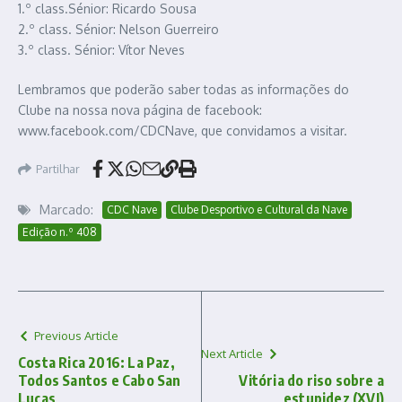
1.º class.Sénior: Ricardo Sousa
2.º class. Sénior: Nelson Guerreiro
3.º class. Sénior: Vítor Neves
Lembramos que poderão saber todas as informações do
Clube na nossa nova página de facebook:
www.facebook.com/CDCNave, que convidamos a visitar.
Partilhar
Marcado:
CDC Nave
Clube Desportivo e Cultural da Nave
Edição n.º 408
Previous Article
Next Article
Costa Rica 2016: La Paz,
Todos Santos e Cabo San
Vitória do riso sobre a
Lucas
estupidez (XVI)