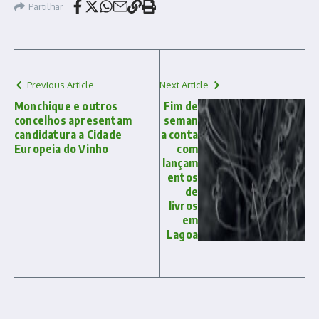
Partilhar
Previous Article
Next Article
Monchique e outros
Fim de
concelhos apresentam
seman
candidatura a Cidade
a conta
Europeia do Vinho
com
lançam
entos
de
livros
em
Lagoa