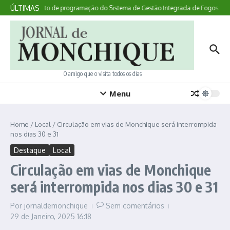
Ir para o conteúdo
ÚLTIMAS
Instrumento de programação do Sistema de Gestão Integrada de Fogos Rurai
O amigo que o visita todos os dias
Menu
Home
/
Local
/
Circulação em vias de Monchique será interrompida
nos dias 30 e 31
Destaque
Local
Circulação em vias de Monchique
será interrompida nos dias 30 e 31
Por
jornaldemonchique
Sem comentários
29 de Janeiro, 2025
16:18