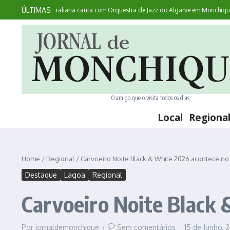
Ir para o conteúdo
ÚLTIMAS
Acontece: australiana canta com Orquestra de Jazz do Algarve em Monchique
N
O amigo que o visita todos os dias
Local
Regiona
Home
/
Regional
/
Carvoeiro Noite Black & White 2026 acontece no
Destaque
Lagoa
Regional
Carvoeiro Noite Black 
Por
jornaldemonchique
Sem comentários
15 de Junho,