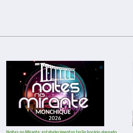
Noites no Mirante: estabelecimentos terão horário alargado