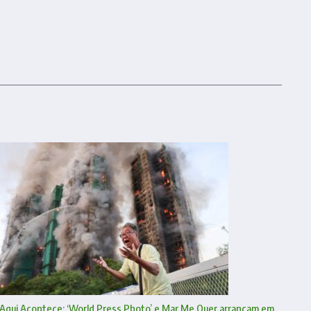
Aqui Acontece: ‘World Press Photo’ e Mar Me Quer arrancam em