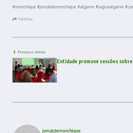
#monchique #jornaldemonchique #algarve #lagoaalgarve #car
Partilhar
Previous Article
Entidade promove sessões sobre 
jornaldemonchique