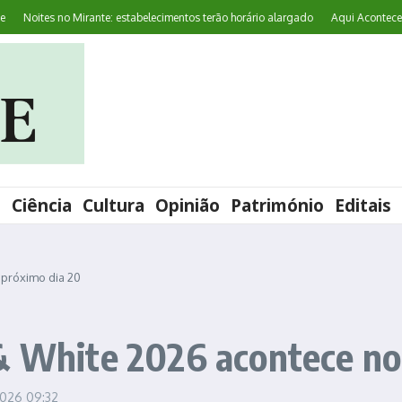
oites no Mirante: estabelecimentos terão horário alargado
Aqui Acontece: ‘Wor
l
Ciência
Cultura
Opinião
Património
Editais
 próximo dia 20
& White 2026 acontece no
 2026
09:32