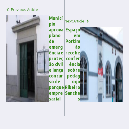
Previous Article
Municí
Next Article
pio
aprova
Espaço
plano
em
de
Portim
emerg
ão
ência e
recebe
proteç
confer
ão civil
ência
e lança
sobre
concur
pedag
so de
ogo
parque
Ribeiro
empre
Sanche
sarial
s