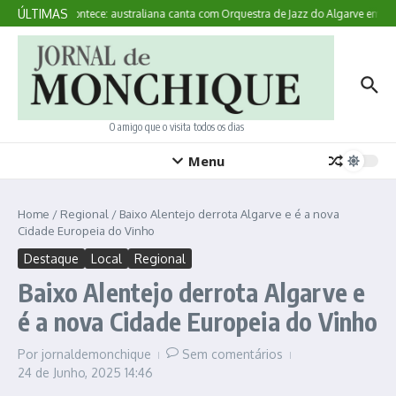
Ir para o conteúdo
ÚLTIMAS
Aqui Acontece: australiana canta com Orquestra de Jazz do Algarve em Mo
O amigo que o visita todos os dias
Menu
Home
/
Regional
/
Baixo Alentejo derrota Algarve e é a nova
Cidade Europeia do Vinho
Destaque
Local
Regional
Baixo Alentejo derrota Algarve e
é a nova Cidade Europeia do Vinho
Por
jornaldemonchique
Sem comentários
24 de Junho, 2025
14:46