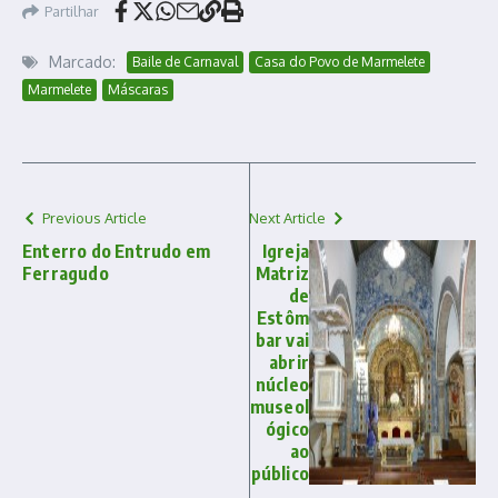
Partilhar
Marcado:
Baile de Carnaval
Casa do Povo de Marmelete
Marmelete
Máscaras
Previous Article
Next Article
Enterro do Entrudo em
Igreja
Ferragudo
Matriz
de
Estôm
bar vai
abrir
núcleo
museol
ógico
ao
público