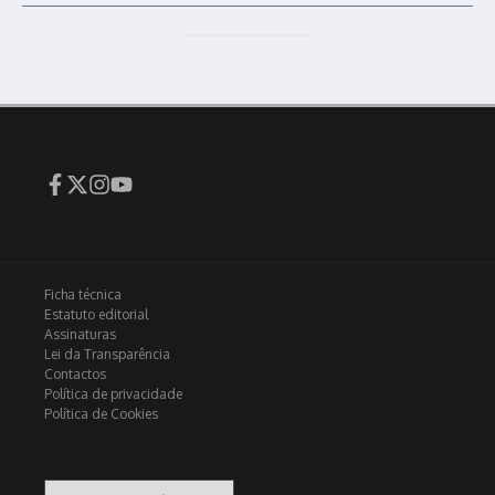
Ficha técnica
Estatuto editorial
Assinaturas
Lei da Transparência
Contactos
Política de privacidade
Política de Cookies
Arquivo