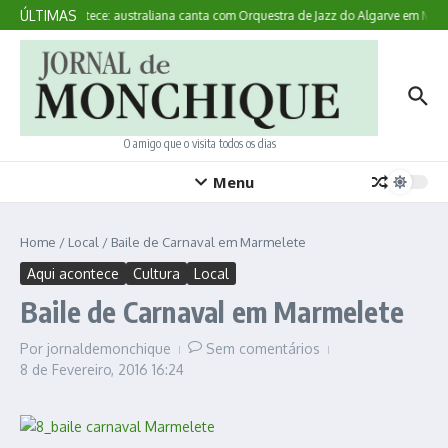
Ir para o conteúdo
ÚLTIMAS
Aqui Acontece: australiana canta com Orquestra de Jazz do Algarve em Mon
O amigo que o visita todos os dias
Menu
Home
/
Local
/
Baile de Carnaval em Marmelete
Aqui acontece
Cultura
Local
Baile de Carnaval em Marmelete
Por
jornaldemonchique
Sem comentários
8 de Fevereiro, 2016
16:24