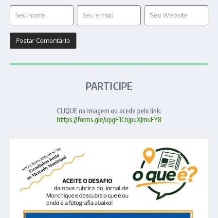
PARTICIPE
CLIQUE na imagem ou acede pelo link:
https://forms.gle/upgF1ChjpuXjmuFY8