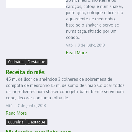
20 ml medronho Retire os
caroços, coloque num shaker,
junte gelo, coloque o licor e a
aguardente de medronho,
bate-se o shaker e serve-se
numa taça, filtrado por um
coado...
Vitó
9 de Julho, 2018
Read More
Culinária
Destaque
Receita do mês
45 ml de licor de amêndoa 3 colheres de sobremesa de
compota de medronho 15 ml de sumo de limão Colocar todos
os ingredientes num shaker com gelo, bater bem e servir num
copo, decorar com uma folha de...
Vitó
7 de Junho, 2018
Read More
Culinária
Destaque