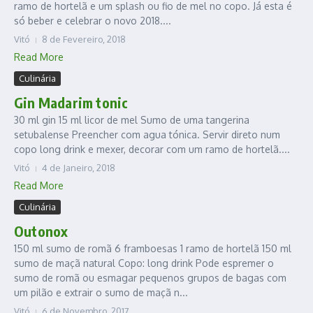
ramo de hortelã e um splash ou fio de mel no copo. Já esta é
só beber e celebrar o novo 2018....
Vitó
8 de Fevereiro, 2018
Read More
Culinária
Gin Madarim tonic
30 ml gin 15 ml licor de mel Sumo de uma tangerina
setubalense Preencher com agua tónica. Servir direto num
copo long drink e mexer, decorar com um ramo de hortelã....
Vitó
4 de Janeiro, 2018
Read More
Culinária
Outonox
150 ml sumo de romã 6 framboesas 1 ramo de hortelã 150 ml
sumo de maçã natural Copo: long drink Pode espremer o
sumo de romã ou esmagar pequenos grupos de bagas com
um pilão e extrair o sumo de maçã n...
Vitó
6 de Novembro, 2017