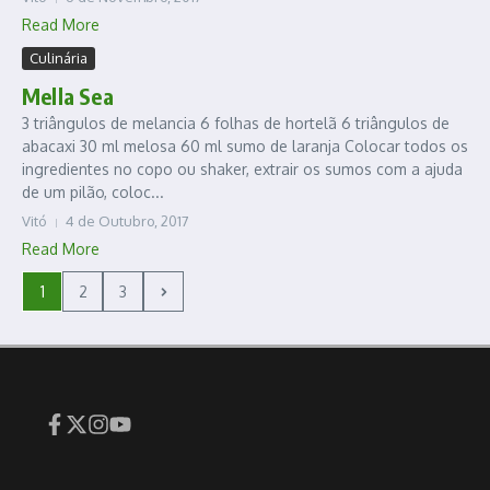
Read More
Culinária
Mella Sea
3 triângulos de melancia 6 folhas de hortelã 6 triângulos de
abacaxi 30 ml melosa 60 ml sumo de laranja Colocar todos os
ingredientes no copo ou shaker, extrair os sumos com a ajuda
de um pilão, coloc...
Vitó
4 de Outubro, 2017
Read More
1
2
3