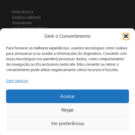
Ficha técnica
Estatuto editorial
Assinaturas
Lei da Transparência
Contactos
Gerir o Consentimento
Política de privacidade
Política de Cookies
Para fornecer as melhores experiências, usamos tecnologias como cookies
para armazenar e/ou aceder a informações do dispositivo. Consentir com
essas tecnologias nos permitirá processar dados, como comportamento
de navegação ou IDs exclusivos neste site. Não consentir ou retirar o
Arquivo
consentimento pode afetar negativamante certos recursos e funções.
Gerir serviços
Pesquisar
Aceitar
Negar
Ver preferências
Copyright © [2026] [www.jornaldemonchique.pt] | Desenvolvido
por
Revista de Notícias X