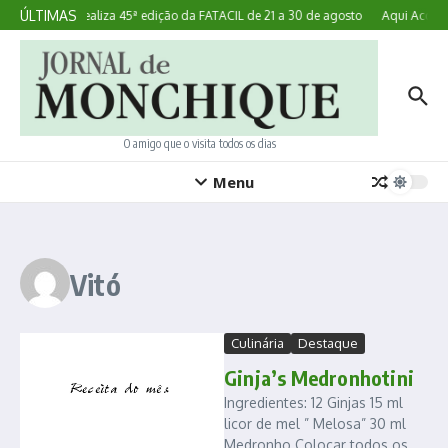
Ir para o conteúdo
ÚLTIMAS
Lagoa realiza 45ª edição da FATACIL de 21 a 30 de agosto
Aqui Aconte
O amigo que o visita todos os dias
Menu
Vitó
Culinária
Destaque
Ginja’s Medronhotini
Ingredientes: 12 Ginjas 15 ml
licor de mel ” Melosa” 30 ml
Medronho Colocar todos os