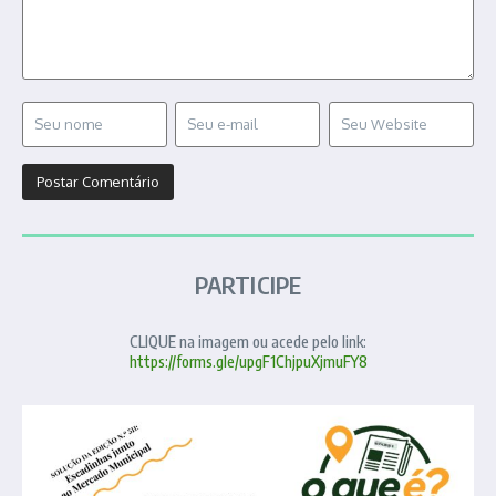
PARTICIPE
CLIQUE na imagem ou acede pelo link:
https://forms.gle/upgF1ChjpuXjmuFY8