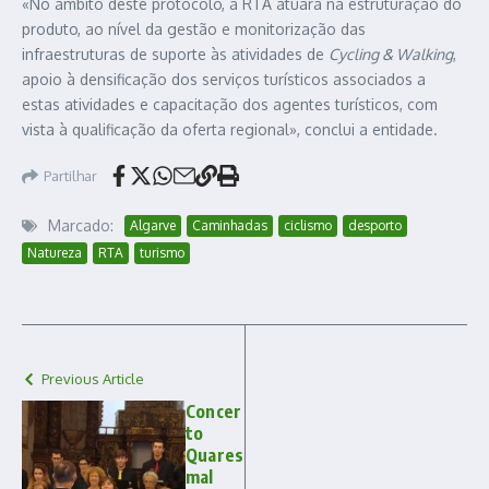
«No âmbito deste protocolo, a RTA atuará na estruturação do
produto, ao nível da gestão e monitorização das
infraestruturas de suporte às atividades de
Cycling & Walking
,
apoio à densificação dos serviços turísticos associados a
estas atividades e capacitação dos agentes turísticos, com
vista à qualificação da oferta regional», conclui a entidade.
Partilhar
Marcado:
Algarve
Caminhadas
ciclismo
desporto
Natureza
RTA
turismo
Previous Article
Concer
to
Quares
mal