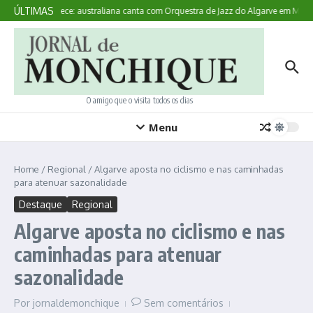
Ir para o conteúdo
ÚLTIMAS
Aqui Acontece: australiana canta com Orquestra de Jazz do Algarve em Monc
O amigo que o visita todos os dias
Menu
Home
/
Regional
/
Algarve aposta no ciclismo e nas caminhadas
para atenuar sazonalidade
Destaque
Regional
Algarve aposta no ciclismo e nas
caminhadas para atenuar
sazonalidade
Por
jornaldemonchique
Sem comentários