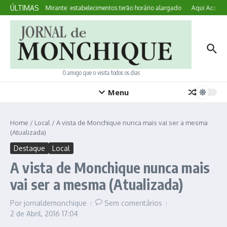
Ir para o conteúdo
ÚLTIMAS
Noites no Mirante: estabelecimentos terão horário alargado
Aqui Acontece
O amigo que o visita todos os dias
Menu
Home
/
Local
/
A vista de Monchique nunca mais vai ser a mesma
(Atualizada)
Destaque
Local
A vista de Monchique nunca mais
vai ser a mesma (Atualizada)
Por
jornaldemonchique
Sem comentários
2 de Abril, 2016
17:04