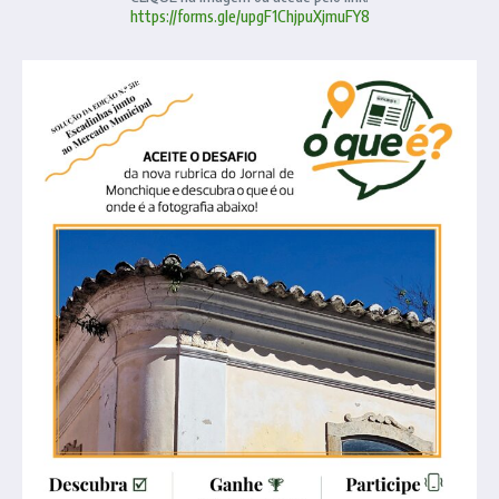
https://forms.gle/upgF1ChjpuXjmuFY8