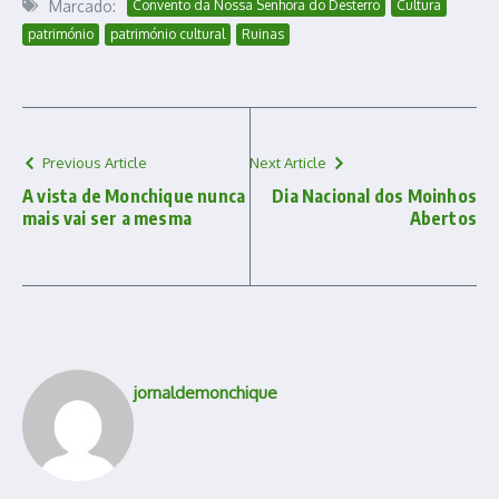
Marcado:
Convento da Nossa Senhora do Desterro
Cultura
património
património cultural
Ruinas
Previous Article
Next Article
A vista de Monchique nunca
Dia Nacional dos Moinhos
mais vai ser a mesma
Abertos
jornaldemonchique