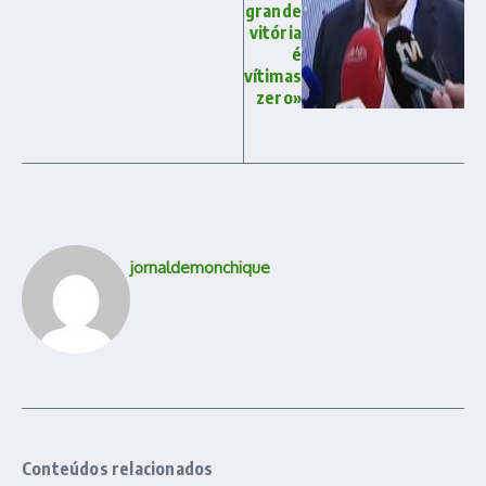
grande
vitória
é
vítimas
zero»
jornaldemonchique
Conteúdos relacionados