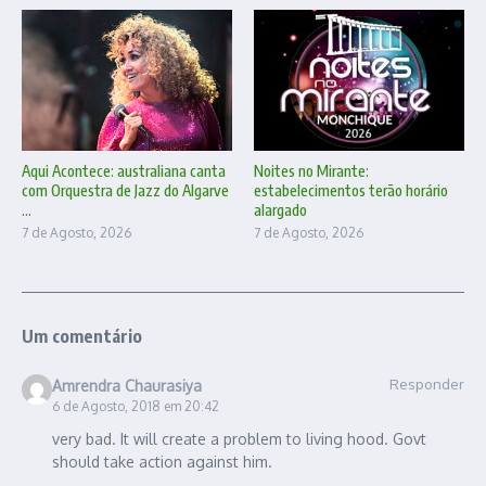
Aqui Acontece: australiana canta
Noites no Mirante:
com Orquestra de Jazz do Algarve
estabelecimentos terão horário
...
alargado
7 de Agosto, 2026
7 de Agosto, 2026
Um comentário
Responder
Amrendra Chaurasiya
6 de Agosto, 2018 em 20:42
very bad. It will create a problem to living hood. Govt
should take action against him.