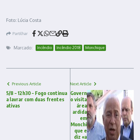
Foto: Lúcia Costa
Partilhar
Marcado:
Incêndio
Incêndio 2018
Monchique
Previous Article
Next Article
5/8 – 12h30 – Fogo continua
Govern
a lavrar com duas frentes
o visita
ativas
área
ardida
em
Monchi
que e
diz «a