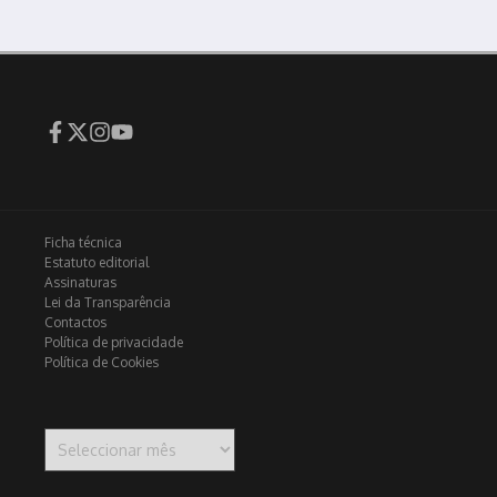
Ficha técnica
Estatuto editorial
Assinaturas
Lei da Transparência
Contactos
Política de privacidade
Política de Cookies
Arquivo