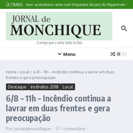
Ir para o conteúdo
ÚLTIMAS
Aqui Acontece: australiana canta com Orquestra de Jazz do Algarve em Mon
O amigo que o visita todos os dias
Menu
Home
/
Local
/
6/8 – 11h – Incêndio continua a lavrar em duas
frentes e gera preocupação
Destaque
Incêndios 2018
Local
6/8 – 11h – Incêndio continua a
lavrar em duas frentes e gera
preocupação
Por
jornaldemonchique
1 comentário