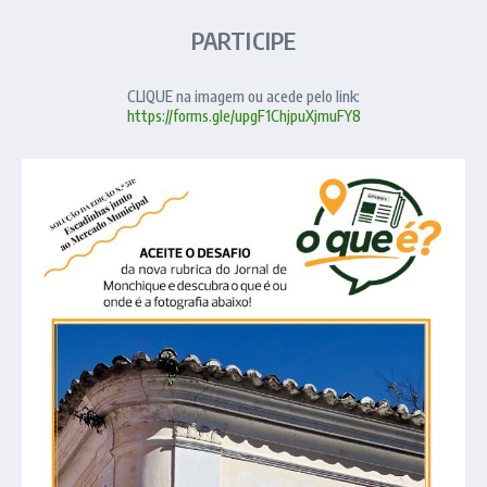
PARTICIPE
CLIQUE na imagem ou acede pelo link:
https://forms.gle/upgF1ChjpuXjmuFY8