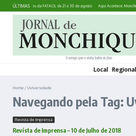
Ir para o conteúdo
ÚLTIMAS
realiza 45ª edição da FATACIL de 21 a 30 de agosto
Aqui Acontece: Monchique
O amigo que o visita todos os dias
Local
Regiona
Home
/
Uviversidade
Navegando pela Tag: U
Revista de Imprensa
Revista de Imprensa – 10 de Julho de 2018