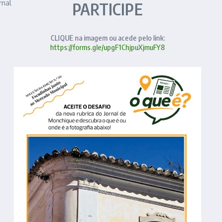
rnal
PARTICIPE
CLIQUE na imagem ou acede pelo link:
https://forms.gle/upgF1ChjpuXjmuFY8