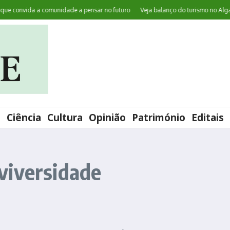
 convida a comunidade a pensar no futuro
Veja balanço do turismo no Algarve
l
Ciência
Cultura
Opinião
Património
Editais
viversidade