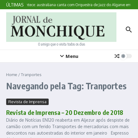
Ir para o conteúdo
ÚLTIMAS
Aqui Acontece: australiana canta com Orquestra de Jazz do Algarve em Mo
O amigo que o visita todos os dias
Menu
Home
/
Tranportes
Navegando pela Tag: Tranportes
Revista de Imprensa
Revista de Imprensa – 20 Dezembro de 2018
Diário de Notícias EN120 reaberta em Aljezur após despiste de
camião com um ferido Transportes de mercadorias com mais
descontos nas autoestradas do interior em janeiro Expresso