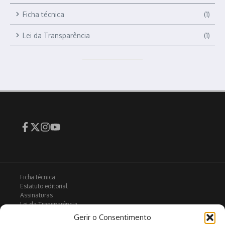
Ficha técnica
(1)
Lei da Transparência
(1)
Ficha técnica
Estatuto editorial
Assinaturas
Lei da Transparência
Contactos
Gerir o Consentimento
Política de privacidade